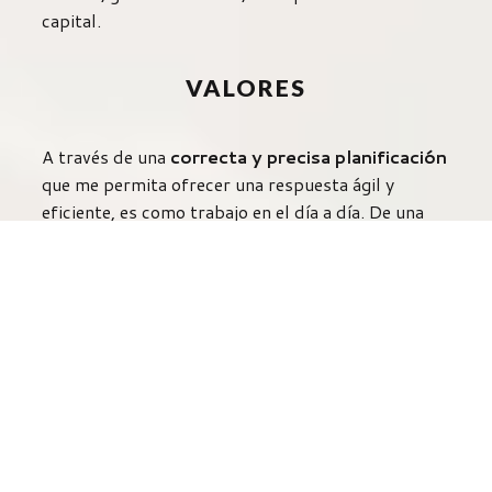
capital.
VALORES
A través de una
correcta y precisa planificación
que me permita ofrecer una respuesta ágil y
eficiente, es como trabajo en el día a día. De una
manera veraz y transparente asumo el
compromiso en todos mis proyectos, siempre
respaldado por la solidez de mis gestiones tanto
con las
autoridades y organismos pertinentes
,
así como, con los conocimientos necesarios en las
labores de
protocolos y procedimientos
legales
, imprescindibles para garantizar la mayor
fiabilidad posible con óptimos resultados.