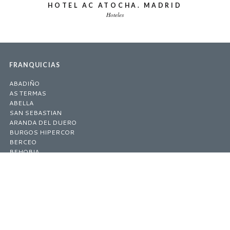
HOTEL AC ATOCHA. MADRID
Hoteles
FRANQUICIAS
ABADIÑO
AS TERMAS
ABELLA
SAN SEBASTIAN
ARANDA DEL DUERO
BURGOS HIPERCOR
BERCEO
BEHOBIA
TORRELAVEGA
MIRANDA DE EBRO
PALMA DE MALLORCA
LEOIA
HOTELES