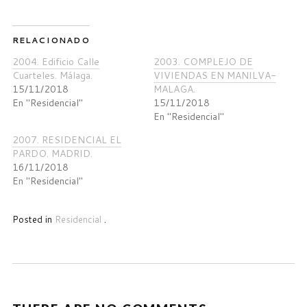
para
para
para
compartir
compartir
compartir
en
en
en
Twitter
Facebook
Google+
(Se
(Se
(Se
RELACIONADO
abre
abre
abre
en
en
en
una
una
una
2004. Edificio Calle
2003. COMPLEJO DE
ventana
ventana
ventana
Cuarteles. Málaga.
nueva)
nueva)
nueva)
VIVIENDAS EN MANILVA-
15/11/2018
MALAGA.
En "Residencial"
15/11/2018
En "Residencial"
2007. RESIDENCIAL EL
PARDO. MADRID.
16/11/2018
En "Residencial"
Posted in
Residencial
.