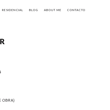
RESIDENCIAL
BLOG
ABOUT ME
CONTACTO
ER
4
ON
 OBRA)