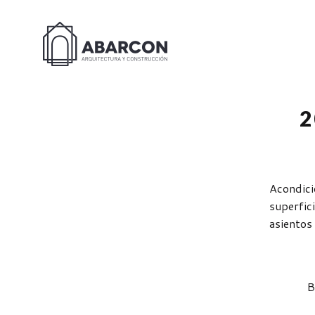
2
Acondici
superfic
asientos
C
B